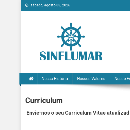
Skip to content
sábado, agosto 08, 2026
SINFLUMAR
Portal de Notícias
Nossa História
Nossos Valores
Nosso E
Curriculum
Envie-nos o seu Curriculum Vitae atualiza